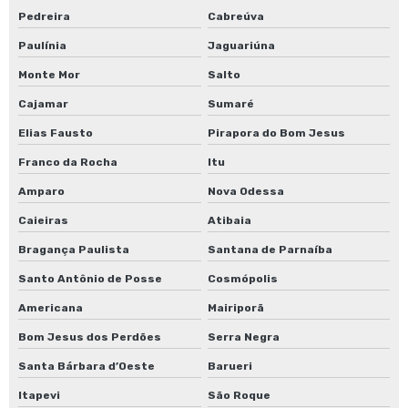
Pedreira
Cabreúva
Paulínia
Jaguariúna
Monte Mor
Salto
Cajamar
Sumaré
Elias Fausto
Pirapora do Bom Jesus
Franco da Rocha
Itu
Amparo
Nova Odessa
Caieiras
Atibaia
Bragança Paulista
Santana de Parnaíba
Santo Antônio de Posse
Cosmópolis
Americana
Mairiporã
Bom Jesus dos Perdões
Serra Negra
Santa Bárbara d’Oeste
Barueri
Itapevi
São Roque