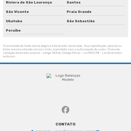
Riviera de São Lourenço
Santos
São Vicente
Praia Grande
Ubatuba
São Sebastião
Peruíbe
O conteúdo do texto desta página é de direito reservado. Sua reprodução, parcial ou
total, mesmo citando nossos links, é proibida sem a autorização do autor. Crime de
violação de direito autoral – artigo 184 do Código Penal –
Lei 9610/98 - Lei de direitos
autorais
.
CONTATO