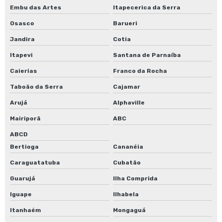
Embu das Artes
Itapecerica da Serra
Osasco
Barueri
Jandira
Cotia
Itapevi
Santana de Parnaíba
Caierias
Franco da Rocha
Taboão da Serra
Cajamar
Arujá
Alphaville
Mairiporã
ABC
ABCD
Bertioga
Cananéia
Caraguatatuba
Cubatão
Guarujá
Ilha Comprida
Iguape
Ilhabela
Itanhaém
Mongaguá