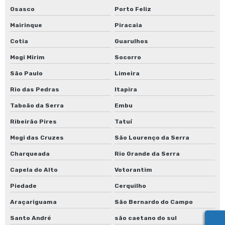
Osasco
Porto Feliz
Mairinque
Piracaia
Cotia
Guarulhos
Mogi Mirim
Socorro
São Paulo
Limeira
Rio das Pedras
Itapira
Taboão da Serra
Embu
Ribeirão Pires
Tatuí
Mogi das Cruzes
São Lourenço da Serra
Charqueada
Rio Grande da Serra
Capela do Alto
Votorantim
Piedade
Cerquilho
Araçariguama
São Bernardo do Campo
Santo André
são caetano do sul