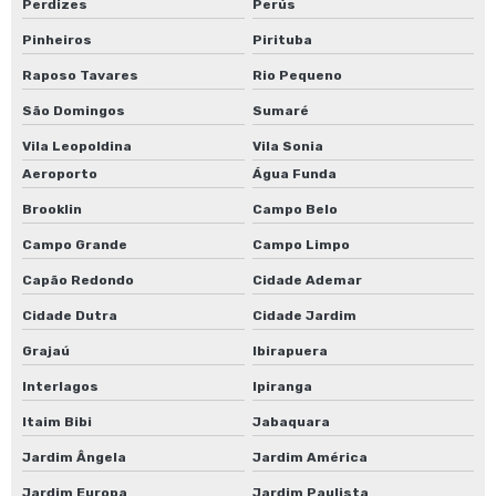
Perdizes
Perús
Pinheiros
Pirituba
Raposo Tavares
Rio Pequeno
São Domingos
Sumaré
Vila Leopoldina
Vila Sonia
Aeroporto
Água Funda
Brooklin
Campo Belo
Campo Grande
Campo Limpo
Capão Redondo
Cidade Ademar
Cidade Dutra
Cidade Jardim
Grajaú
Ibirapuera
Interlagos
Ipiranga
Itaim Bibi
Jabaquara
Jardim Ângela
Jardim América
Jardim Europa
Jardim Paulista