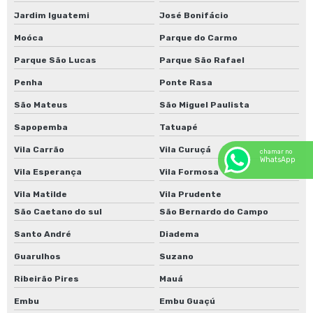
Jardim Iguatemi
José Bonifácio
Moóca
Parque do Carmo
Parque São Lucas
Parque São Rafael
Penha
Ponte Rasa
São Mateus
São Miguel Paulista
Sapopemba
Tatuapé
Vila Carrão
Vila Curuçá
chamar no
WhatsApp
Vila Esperança
Vila Formosa
Vila Matilde
Vila Prudente
São Caetano do sul
São Bernardo do Campo
Santo André
Diadema
Guarulhos
Suzano
Ribeirão Pires
Mauá
Embu
Embu Guaçú