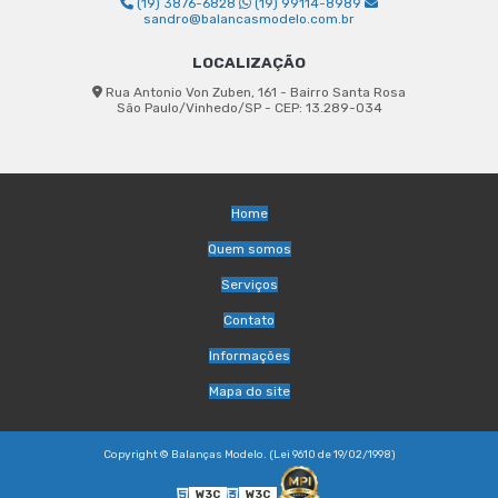
(19) 3876-6828
(19) 99114-8989
sandro@balancasmodelo.com.br
LOCALIZAÇÃO
Rua Antonio Von Zuben, 161 - Bairro Santa Rosa
São Paulo/Vinhedo/SP - CEP: 13.289-034
Home
Quem somos
Serviços
Contato
Informações
Mapa do site
Copyright © Balanças Modelo. (Lei 9610 de 19/02/1998)
W3C
W3C