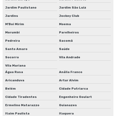
Jardim Paulistano
Jardim São Luiz
Jardins
Jockey Club
M'Boi Mirim
Moema
Morumbi
Parelheiros
Pedreira
Sacomã
Santo Amaro
Saúde
Socorro
Vila Andrade
Vila Mariana
Água Rasa
Anália Franco
Aricanduva
Artur Alvim
Belém
Cidade Patriarca
Cidade Tiradentes
Engenheiro Goulart
Ermelino Matarazzo
Guianazes
Itaim Paulista
Itaquera