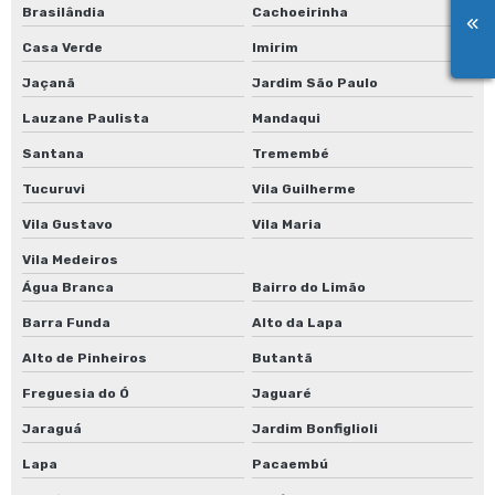
Brasilândia
Cachoeirinha
Casa Verde
Imirim
Jaçanã
Jardim São Paulo
Lauzane Paulista
Mandaqui
Santana
Tremembé
Tucuruvi
Vila Guilherme
Vila Gustavo
Vila Maria
Vila Medeiros
Água Branca
Bairro do Limão
Barra Funda
Alto da Lapa
Alto de Pinheiros
Butantã
Freguesia do Ó
Jaguaré
Jaraguá
Jardim Bonfiglioli
Lapa
Pacaembú